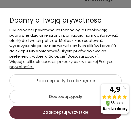
Kontakt ze sklepem
Dbamy o Twoją prywatność
Pliki cookies i pokrewne im technologie umożliwiają
Dane kontaktowe
poprawne działanie strony i pomagają nam dostosować
ofertę do Twoich potrzeb. Możesz zaakceptować
603377506
wykorzystanie przez nas wszystkich tych plików i przejść
do sklepu lub dostosować użycie plików do swoich
sklep@komfort-biuro.pl
preferencji, wybierając opcję "Dostosuj zgody".
Nasz Facebook
Więcej o plikach cookies przeczytasz w naszej Polityce
prywatności.
Zaakceptuj tylko niezbędne
©2026 Wszelkie Prawa Zastrzeżone | Komfort Biuro -
meble biurowe
Dostosuj zgody
Szablon Flex by
Ecommercy
Zaakceptuj wszystkie