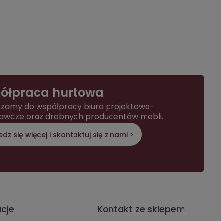
ółpraca hurtowa
zamy do współpracy biura projektowo-
awcze oraz drobnych producentów mebli.
dz się więcej i skontaktuj się z nami >
acje
Kontakt ze sklepem