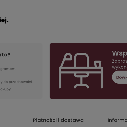
Wsp
rto?
Zapras
wykon
rogramem
Dowie
y do przechowalni.
 zakupy.
Płatności i dostawa
Inform