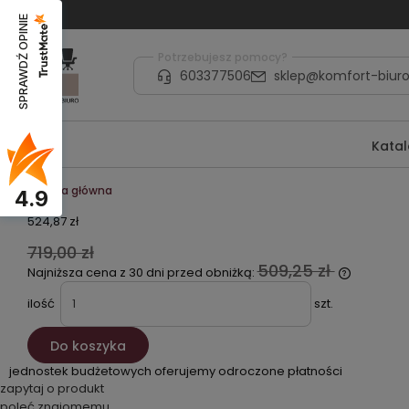
SPRAWDŹ OPINIE
Potrzebujesz pomocy?
603377506
sklep@komfort-biuro
Kata
Strona główna
4.9
524,87 zł
719,00 zł
509,25 zł
Najniższa cena z 30 dni przed obniżką:
ilość
szt.
Do koszyka
jednostek budżetowych oferujemy odroczone płatności
zapytaj o produkt
poleć znajomemu