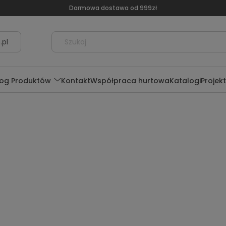
Darmowa dostawa od 999zł
.pl
log Produktów
Kontakt
Współpraca hurtowa
Katalogi
Projek