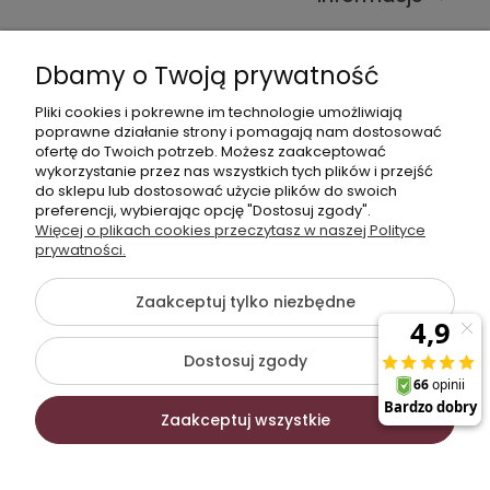
Kontakt ze sklepem
Dbamy o Twoją prywatność
Pliki cookies i pokrewne im technologie umożliwiają
Dane kontaktowe
poprawne działanie strony i pomagają nam dostosować
ofertę do Twoich potrzeb. Możesz zaakceptować
603377506
wykorzystanie przez nas wszystkich tych plików i przejść
do sklepu lub dostosować użycie plików do swoich
sklep@komfort-biuro.pl
preferencji, wybierając opcję "Dostosuj zgody".
Nasz Facebook
Więcej o plikach cookies przeczytasz w naszej Polityce
prywatności.
Zaakceptuj tylko niezbędne
©2026 Wszelkie Prawa Zastrzeżone | Komfort Biuro -
meble biurowe
Dostosuj zgody
Szablon Flex by
Ecommercy
Zaakceptuj wszystkie