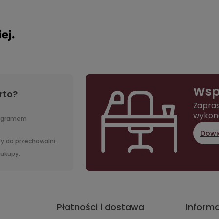
Wsp
rto?
Zapras
wykon
rogramem
Dowie
y do przechowalni.
 zakupy.
Płatności i dostawa
Inform