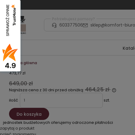
SPRAWDŹ OPINIE
Potrzebujesz pomocy?
603377506
sklep@komfort-biuro
Kata
Strona główna
4.9
473,77 zł
649,00 zł
464,25 zł
Najniższa cena z 30 dni przed obniżką:
ilość
szt.
Do koszyka
jednostek budżetowych oferujemy odroczone płatności
zapytaj o produkt
poleć znajomemu