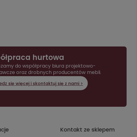
ółpraca hurtowa
zamy do współpracy biura projektowo-
awcze oraz drobnych producentów mebli.
dz się więcej i skontaktuj się z nami >
acje
Kontakt ze sklepem