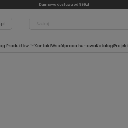
Darmowa dostawa od 999zł
.pl
log Produktów
Kontakt
Współpraca hurtowa
Katalogi
Projek