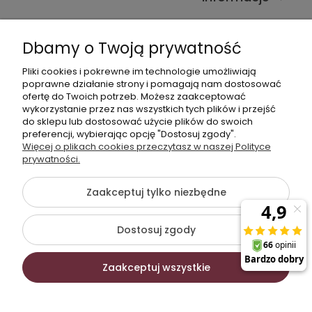
Kontakt ze sklepem
Dbamy o Twoją prywatność
Pliki cookies i pokrewne im technologie umożliwiają
Dane kontaktowe
poprawne działanie strony i pomagają nam dostosować
ofertę do Twoich potrzeb. Możesz zaakceptować
603377506
wykorzystanie przez nas wszystkich tych plików i przejść
do sklepu lub dostosować użycie plików do swoich
sklep@komfort-biuro.pl
preferencji, wybierając opcję "Dostosuj zgody".
Nasz Facebook
Więcej o plikach cookies przeczytasz w naszej Polityce
prywatności.
Zaakceptuj tylko niezbędne
©2026 Wszelkie Prawa Zastrzeżone | Komfort Biuro -
meble biurowe
Dostosuj zgody
Szablon Flex by
Ecommercy
Zaakceptuj wszystkie