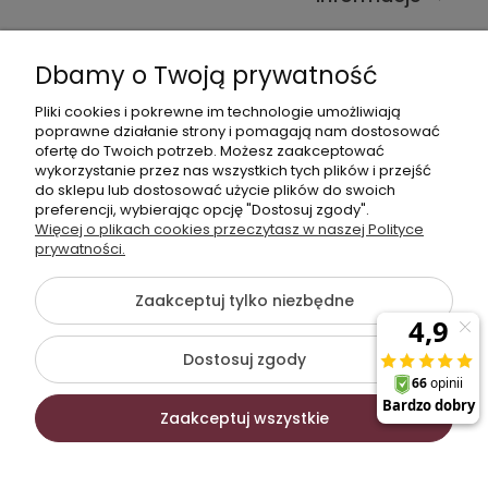
Kontakt ze sklepem
Dbamy o Twoją prywatność
Pliki cookies i pokrewne im technologie umożliwiają
Dane kontaktowe
poprawne działanie strony i pomagają nam dostosować
ofertę do Twoich potrzeb. Możesz zaakceptować
603377506
wykorzystanie przez nas wszystkich tych plików i przejść
do sklepu lub dostosować użycie plików do swoich
sklep@komfort-biuro.pl
preferencji, wybierając opcję "Dostosuj zgody".
Nasz Facebook
Więcej o plikach cookies przeczytasz w naszej Polityce
prywatności.
Zaakceptuj tylko niezbędne
©2026 Wszelkie Prawa Zastrzeżone | Komfort Biuro -
meble biurowe
Dostosuj zgody
Szablon Flex by
Ecommercy
Zaakceptuj wszystkie