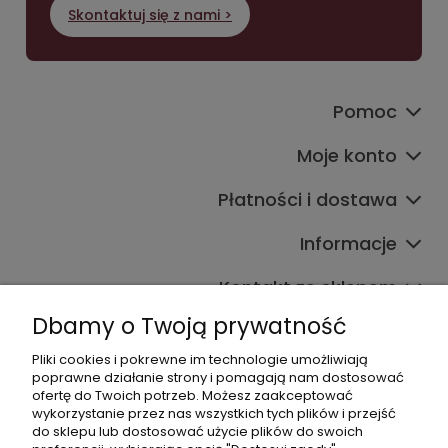
Skontaktuj się z nami >
Pomoc
Moje konto
Płatności i dostawa
Informacje
Kontakt ze sklepem
Dbamy o Twoją prywatność
Pliki cookies i pokrewne im technologie umożliwiają
Dane kontaktowe
poprawne działanie strony i pomagają nam dostosować
ofertę do Twoich potrzeb. Możesz zaakceptować
603377506
wykorzystanie przez nas wszystkich tych plików i przejść
do sklepu lub dostosować użycie plików do swoich
sklep@komfort-biuro.pl