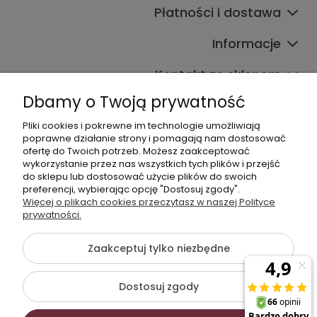
Płatności i dostawa
Informacje
Kontakt ze sklepem
Dbamy o Twoją prywatność
Pliki cookies i pokrewne im technologie umożliwiają
Dane kontaktowe
poprawne działanie strony i pomagają nam dostosować
ofertę do Twoich potrzeb. Możesz zaakceptować
603377506
wykorzystanie przez nas wszystkich tych plików i przejść
do sklepu lub dostosować użycie plików do swoich
sklep@komfort-biuro.pl
preferencji, wybierając opcję "Dostosuj zgody".
Nasz Facebook
Więcej o plikach cookies przeczytasz w naszej Polityce
prywatności.
Zaakceptuj tylko niezbędne
©2026 Wszelkie Prawa Zastrzeżone | Komfort Biuro - meble
biurowe
Dostosuj zgody
Szablon Flex by
Ecommercy