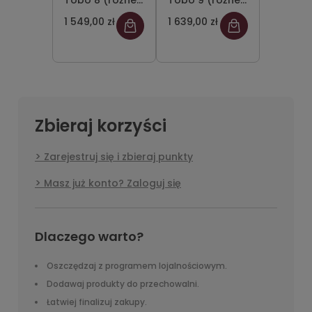
Tobo 8 (różne
Tobo 9 (różne
kolory)
kolory)
1 549,00 zł
1 639,00 zł
Zbieraj korzyści
Zarejestruj się i zbieraj punkty
Masz już konto? Zaloguj się
Dlaczego warto?
Oszczędzaj z programem lojalnościowym.
Dodawaj produkty do przechowalni.
Łatwiej finalizuj zakupy.