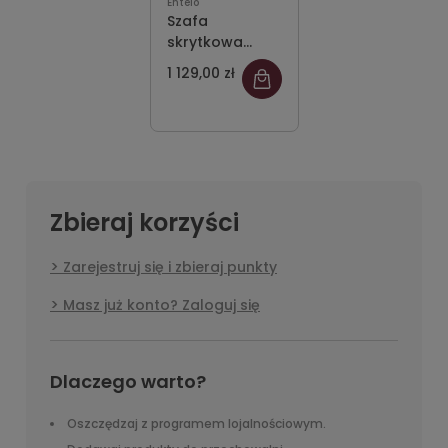
Entelo
Szafa
skrytkowa
Simple 80 5PP
1 129,00 zł
10F1
800x400x1850
Zbieraj korzyści
Zarejestruj się i zbieraj punkty
Masz już konto? Zaloguj się
Dlaczego warto?
Oszczędzaj z programem lojalnościowym.