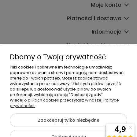
Moje konto
Płatności i dostawa
Informacje
Kontakt ze sklepem
Dbamy o Twoją prywatność
Pliki cookies i pokrewne im technologie umożliwiają
Dane kontaktowe
poprawne działanie strony i pomagają nam dostosować
ofertę do Twoich potrzeb. Możesz zaakceptować
603377506
wykorzystanie przez nas wszystkich tych plików i przejść
do sklepu lub dostosować użycie plików do swoich
sklep@komfort-biuro.pl
preferencji, wybierając opcję "Dostosuj zgody".
Nasz Facebook
Więcej o plikach cookies przeczytasz w naszej Polityce
prywatności.
Zaakceptuj tylko niezbędne
©2026 Wszelkie Prawa Zastrzeżone | Komfort Biuro - meble
biurowe
Dostosuj zgody