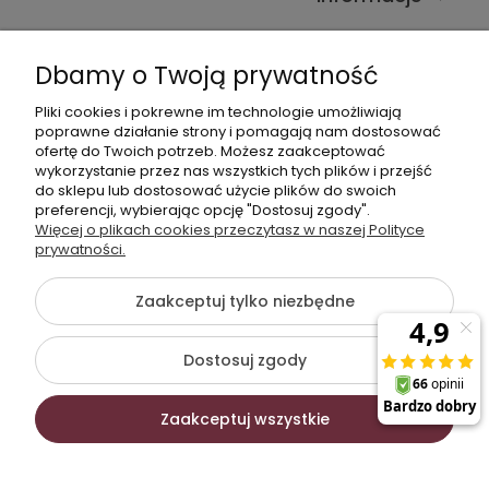
Kontakt ze sklepem
Dbamy o Twoją prywatność
Pliki cookies i pokrewne im technologie umożliwiają
Dane kontaktowe
poprawne działanie strony i pomagają nam dostosować
ofertę do Twoich potrzeb. Możesz zaakceptować
603377506
wykorzystanie przez nas wszystkich tych plików i przejść
do sklepu lub dostosować użycie plików do swoich
sklep@komfort-biuro.pl
preferencji, wybierając opcję "Dostosuj zgody".
Nasz Facebook
Więcej o plikach cookies przeczytasz w naszej Polityce
prywatności.
Zaakceptuj tylko niezbędne
©2026 Wszelkie Prawa Zastrzeżone | Komfort Biuro -
meble biurowe
Dostosuj zgody
Szablon Flex by
Ecommercy
Zaakceptuj wszystkie