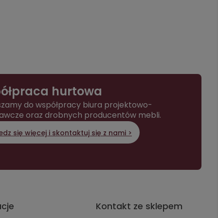
ółpraca hurtowa
zamy do współpracy biura projektowo-
awcze oraz drobnych producentów mebli.
dz się więcej i skontaktuj się z nami >
acje
Kontakt ze sklepem