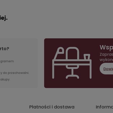
Wsp
rto?
Zapras
wykon
rogramem
Dowie
y do przechowalni.
 zakupy.
Płatności i dostawa
Inform