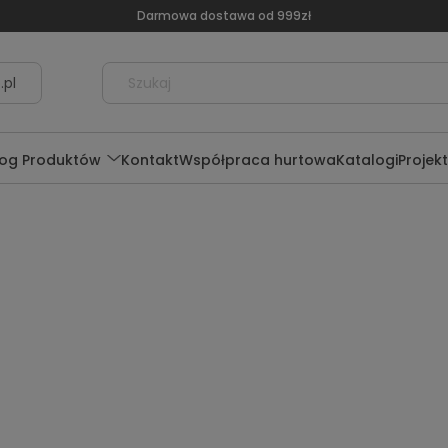
Darmowa dostawa od 999zł
.pl
log Produktów
Kontakt
Współpraca hurtowa
Katalogi
Projek