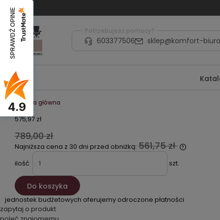
SPRAWDŹ OPINIE
Potrzebujesz pomocy?
603377506
sklep@komfort-biuro
Kata
Strona główna
4.9
575,97 zł
789,00 zł
561,75 zł
Najniższa cena z 30 dni przed obniżką:
ilość
szt.
Do koszyka
jednostek budżetowych oferujemy odroczone płatności
zapytaj o produkt
poleć znajomemu