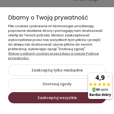
Kontakt ze sklepem
Dbamy o Twoją prywatność
Pliki cookies i pokrewne im technologie umożliwiają
Dane kontaktowe
poprawne działanie strony i pomagają nam dostosować
ofertę do Twoich potrzeb. Możesz zaakceptować
603377506
wykorzystanie przez nas wszystkich tych plików i przejść
do sklepu lub dostosować użycie plików do swoich
sklep@komfort-biuro.pl
preferencji, wybierając opcję "Dostosuj zgody".
Nasz Facebook
Więcej o plikach cookies przeczytasz w naszej Polityce
prywatności.
Zaakceptuj tylko niezbędne
©2026 Wszelkie Prawa Zastrzeżone | Komfort Biuro -
meble biurowe
Dostosuj zgody
Szablon Flex by
Ecommercy
Zaakceptuj wszystkie