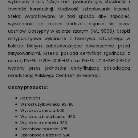
wykonany z rury 22x1,5 mm gwarantujący stabilność i
trwałość konstrukcji. Możliwość sztaplowania krzeseł.
Stelaż wyprofilowany w taki sposób aby zapobiec
wywróceniu się krzesła podczas bujania się przez
uczniów. Dostępny w kolorze szarym (RAL 9006). Stopki
antypoślizgowe wykonane z tworzywa sztucznego w
kolorze białym zabezpieczające powierzchnie przed
zarysowaniami. Krzesło posiada certyfikat zgodności z
normą PN-EN 1729-1:2016-02 oraz PN-EN 1729-2+2016-02
wydany przez jednostkę certyfikującą posiadającą
akredytację Polskiego Centrum Akredytacji.
Cechy produktu:
Rozmiar: 1
Wzrost uzytkownika: 93-116
Wysokosc mebla: 560
Wysokosc blatu biurka: 460
Wysokosc oparcia: 300
Szerokosc oparcia: 275
Szerokosc siedziska: 290