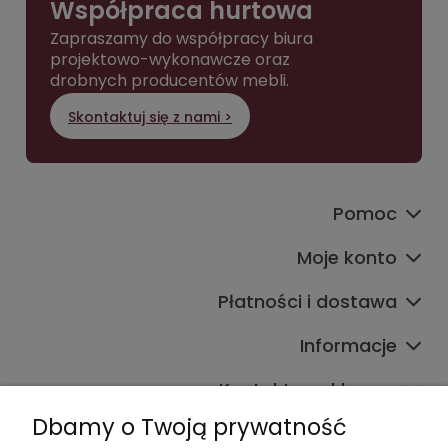
Współpraca hurtowa
Zapraszamy do współpracy biura
projektowo-wykonawcze oraz
drobnych producentów mebli.
Skontaktuj się z nami >
Pomoc
Moje konto
Płatności i dostawa
Informacje
Kontakt ze sklepem
Dbamy o Twoją prywatność