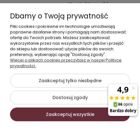
Kontakt ze sklepem
Dbamy o Twoją prywatność
Pliki cookies i pokrewne im technologie umożliwiają
Dane kontaktowe
poprawne działanie strony i pomagają nam dostosować
ofertę do Twoich potrzeb. Możesz zaakceptować
603377506
wykorzystanie przez nas wszystkich tych plików i przejść
do sklepu lub dostosować użycie plików do swoich
sklep@komfort-biuro.pl
preferencji, wybierając opcję "Dostosuj zgody".
Nasz Facebook
Więcej o plikach cookies przeczytasz w naszej Polityce
prywatności.
Zaakceptuj tylko niezbędne
©2026 Wszelkie Prawa Zastrzeżone | Komfort Biuro - meble
biurowe
Dostosuj zgody
Szablon Flex by
Ecommercy
Zaakceptuj wszystkie
Pokaż pełną wersję strony