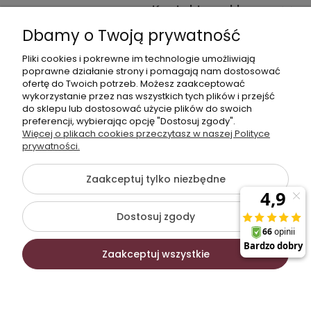
Kontakt ze sklepem
Dbamy o Twoją prywatność
Pliki cookies i pokrewne im technologie umożliwiają
Dane kontaktowe
poprawne działanie strony i pomagają nam dostosować
ofertę do Twoich potrzeb. Możesz zaakceptować
603377506
wykorzystanie przez nas wszystkich tych plików i przejść
do sklepu lub dostosować użycie plików do swoich
sklep@komfort-biuro.pl
preferencji, wybierając opcję "Dostosuj zgody".
Nasz Facebook
Więcej o plikach cookies przeczytasz w naszej Polityce
prywatności.
Zaakceptuj tylko niezbędne
©2026 Wszelkie Prawa Zastrzeżone | Komfort Biuro - meble
biurowe
Dostosuj zgody
Szablon Flex by
Ecommercy
Zaakceptuj wszystkie
Pokaż pełną wersję strony