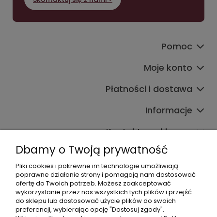
Pomoc
Moje konto
Płatności i dostawa
Informacje
Kontakt ze sklepem
Dbamy o Twoją prywatność
Pliki cookies i pokrewne im technologie umożliwiają
Dane kontaktowe
poprawne działanie strony i pomagają nam dostosować
ofertę do Twoich potrzeb. Możesz zaakceptować
603377506
wykorzystanie przez nas wszystkich tych plików i przejść
do sklepu lub dostosować użycie plików do swoich
sklep@komfort-biuro.pl
preferencji, wybierając opcję "Dostosuj zgody".
Nasz Facebook