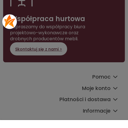
Współpraca hurtowa
Zapraszamy do współpracy biura
projektowo-wykonawcze oraz
drobnych producentów mebli.
Skontaktuj się z nami >
Pomoc
Moje konto
Płatności i dostawa
Informacje
Kontakt ze sklepem