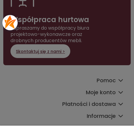
Współpraca hurtowa
Zapraszamy do współpracy biura
projektowo-wykonawcze oraz
drobnych producentów mebli.
Skontaktuj się z nami >
Pomoc
Moje konto
Płatności i dostawa
Informacje
Kontakt ze sklepem