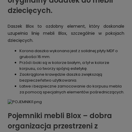
oryginalny dodatek do mebli
dziecięcych.
Daszek Blox to ozdobny element, który doskonale
uzupełnia linię mebli Blox, szczególnie w pokojach
dziecięcych.
Korona daszka wykonana jest z solidnej płyty MDF o
grubości 16 mm.
Przód i boki są w kolorze białym, a tył w kolorze
korpusu, co tworzy spójną estetykę.
Zaokrąglone krawędzie daszka zwiększają
bezpieczeństwo użytkowania.
Łatwe i bezpieczne zamocowanie do korpusu mebla
za pomocą specjalnych elementów pośredniczących.
Pojemniki mebli Blox – dobra
organizacja przestrzeni z