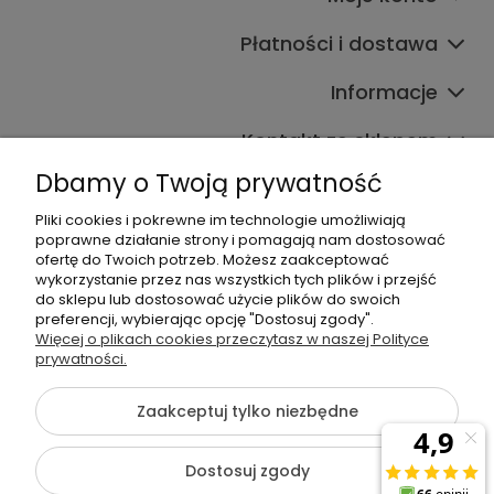
Płatności i dostawa
Informacje
Kontakt ze sklepem
Dbamy o Twoją prywatność
Pliki cookies i pokrewne im technologie umożliwiają
Dane kontaktowe
poprawne działanie strony i pomagają nam dostosować
ofertę do Twoich potrzeb. Możesz zaakceptować
603377506
wykorzystanie przez nas wszystkich tych plików i przejść
do sklepu lub dostosować użycie plików do swoich
sklep@komfort-biuro.pl
preferencji, wybierając opcję "Dostosuj zgody".
Nasz Facebook
Więcej o plikach cookies przeczytasz w naszej Polityce
prywatności.
Zaakceptuj tylko niezbędne
©2026 Wszelkie Prawa Zastrzeżone | Komfort Biuro - meble
biurowe
Dostosuj zgody