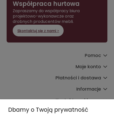
Współpraca hurtowa
Zapraszamy do współpracy biura
projektowo-wykonawcze oraz
drobnych producentów mebli.
Skontaktuj się z nami >
Pomoc
Moje konto
Płatności i dostawa
Informacje
Kontakt ze sklepem
Dbamy o Twoją prywatność