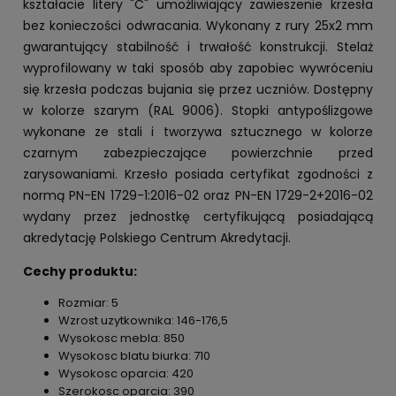
kształacie litery "C" umożliwiający zawieszenie krzesła
bez konieczości odwracania. Wykonany z rury 25x2 mm
gwarantujący stabilność i trwałość konstrukcji. Stelaż
wyprofilowany w taki sposób aby zapobiec wywróceniu
się krzesła podczas bujania się przez uczniów. Dostępny
w kolorze szarym (RAL 9006). Stopki antypoślizgowe
wykonane ze stali i tworzywa sztucznego w kolorze
czarnym zabezpieczające powierzchnie przed
zarysowaniami. Krzesło posiada certyfikat zgodności z
normą PN-EN 1729-1:2016-02 oraz PN-EN 1729-2+2016-02
wydany przez jednostkę certyfikującą posiadającą
akredytację Polskiego Centrum Akredytacji.
Cechy produktu:
Rozmiar: 5
Wzrost uzytkownika: 146-176,5
Wysokosc mebla: 850
Wysokosc blatu biurka: 710
Wysokosc oparcia: 420
Szerokosc oparcia: 390