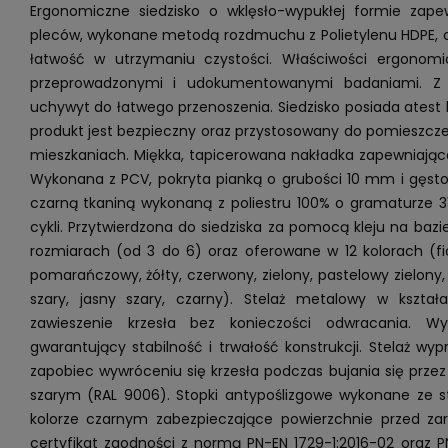
Ergonomiczne siedzisko o wklęsło-wypukłej formie zap
pleców, wykonane metodą rozdmuchu z Polietylenu HDPE, 
łatwość w utrzymaniu czystości. Właściwości ergonomi
przeprowadzonymi i udokumentowanymi badaniami. Z t
uchywyt do łatwego przenoszenia. Siedzisko posiada atest 
produkt jest bezpieczny oraz przystosowany do pomieszcze
mieszkaniach. Miękka, tapicerowana nakładka zapewniając
Wykonana z PCV, pokryta pianką o grubości 10 mm i gęsto
czarną tkaniną wykonaną z poliestru 100% o gramaturze 31
cykli. Przytwierdzona do siedziska za pomocą kleju na baz
rozmiarach (od 3 do 6) oraz oferowane w 12 kolorach (fio
pomarańczowy, żółty, czerwony, zielony, pastelowy zielony, n
szary, jasny szary, czarny). Stelaż metalowy w kształa
zawieszenie krzesła bez konieczości odwracania.
gwarantujący stabilność i trwałość konstrukcji. Stelaż wy
zapobiec wywróceniu się krzesła podczas bujania się prze
szarym (RAL 9006). Stopki antypoślizgowe wykonane ze s
kolorze czarnym zabezpieczające powierzchnie przed zar
certyfikat zgodności z normą PN-EN 1729-1:2016-02 oraz