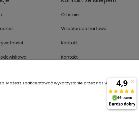
acje
Kontakt ze sklepem
n
O firmie
Cookies
Współpraca hurtowa
prywatności
Kontakt
środowiskowa
Kontakt
rustMate
zeb. Możesz zaakceptować wykorzystanie przez nas wszystkich
6
sklep@komfort-biuro.pl
Nasz Facebook
Szablon Flex by
Ecommercy