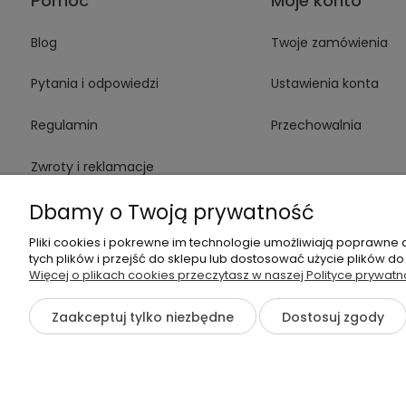
Pomoc
Moje konto
Blog
Twoje zamówienia
Pytania i odpowiedzi
Ustawienia konta
Regulamin
Przechowalnia
Zwroty i reklamacje
Dbamy o Twoją prywatność
Karta Gwarancyjna
Pliki cookies i pokrewne im technologie umożliwiają poprawne
tych plików i przejść do sklepu lub dostosować użycie plików do
Więcej o plikach cookies przeczytasz w naszej Polityce prywatn
Dane kontaktowe
Zaakceptuj tylko niezbędne
Dostosuj zgody
©2026 Wszelkie Prawa Zastrzeżone | Komfort Biuro - meble bi