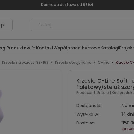
Darmowa dostawa od 999zł
.pl
log Produktów
Kontakt
Współpraca hurtowa
Katalogi
Projek
Krzesła na wzrost 133-159
Krzesła stacjonarne
C-line
Krzesło C
Krzesło C-Line Soft r
fioletowy/stelaż szar
Producent:
Entelo
| Kod produkt
Dostępność:
Na m
Wysyłka w:
14 dni
Dostawa:
350,00
sprawd