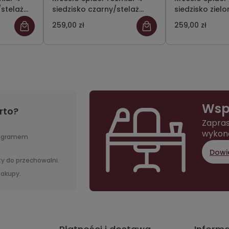
/stelaż
siedzisko czarny/stelaż
siedzisko zielo
szary
szary
259,00 zł
259,00 zł
Wsp
rto?
Zapras
wykon
rogramem
Dowie
y do przechowalni.
 zakupy.