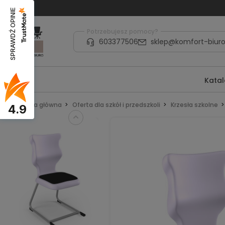
SPRAWDŹ OPINIE
Potrzebujesz pomocy?
603377506
sklep@komfort-biuro
Kata
Strona główna
Oferta dla szkół i przedszkoli
Krzesła szkolne
4.9