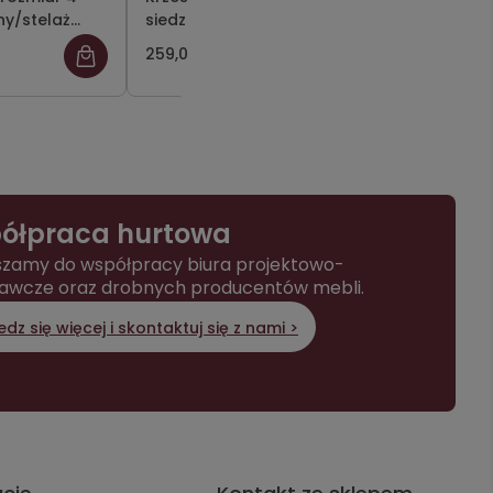
ny/stelaż
siedzisko szary/stelaż szary
siedzisko
pomarańc
259,00 zł
259,00 zł
szary
ółpraca hurtowa
zamy do współpracy biura projektowo-
awcze oraz drobnych producentów mebli.
dz się więcej i skontaktuj się z nami >