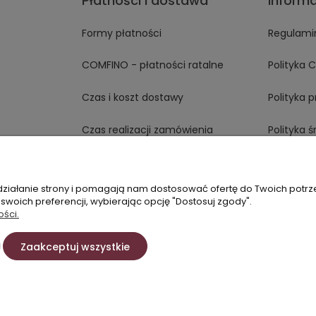
Płatności i dostawa
Inform
Formy płatności
Regulami
COMFINO - płatności ratalne
Polityka 
Czas i koszt dostawy
Polityka 
Czas realizacji zamówienia
Polityka 
Opinie T
 działanie strony i pomagają nam dostosować ofertę do Twoich potr
 swoich preferencji, wybierając opcję "Dostosuj zgody".
ości.
60337750
Zaakceptuj wszystkie
urowe