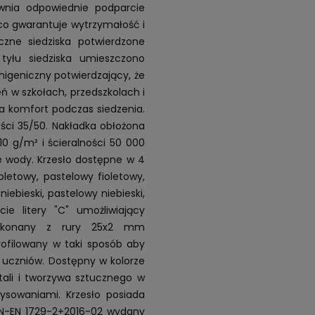
ewnia odpowiednie podparcie
co gwarantuje wytrzymałość i
czne siedziska potwierdzone
yłu siedziska umieszczono
higeniczny potwierdzający, że
ń w szkołach, przedszkolach i
a komfort podczas siedzenia.
ści 35/50. Nakładka obłożona
0 g/m² i ścieralności 50 000
ie wody. Krzesło dostępne w 4
letowy, pastelowy fioletowy,
iebieski, pastelowy niebieski,
cie litery "C" umożliwiający
 Wykonany z rury 25x2 mm
profilowany w taki sposób aby
z uczniów. Dostępny w kolorze
tali i tworzywa sztucznego w
ysowaniami. Krzesło posiada
 PN-EN 1729-2+2016-02 wydany