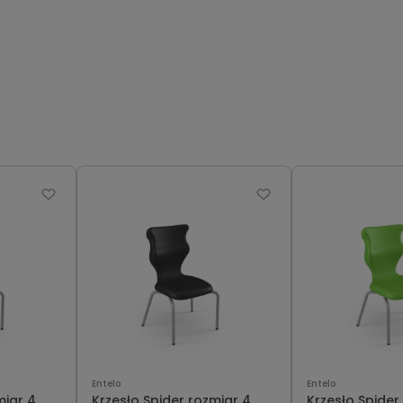
Entelo
Entelo
miar 4
Krzesło Spider rozmiar 4
Krzesło Spider