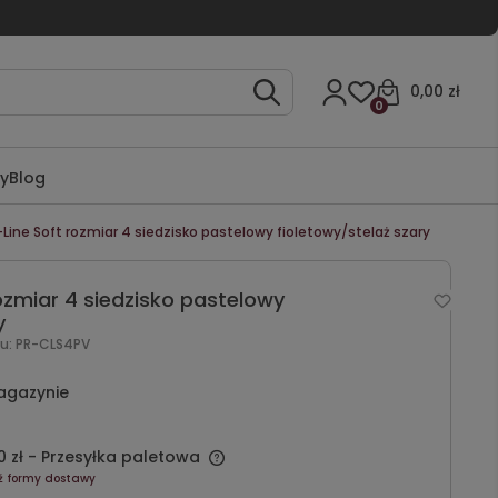
0,00 zł
0
ty
Blog
-Line Soft rozmiar 4 siedzisko pastelowy fioletowy/stelaż szary
ozmiar 4 siedzisko pastelowy
y
u:
PR-CLS4PV
agazynie
 zł
- Przesyłka paletowa
ź formy dostawy