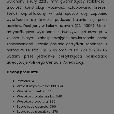
wykonany z rury 22x1,5 mm gwarantujący stabilność i
trwałość konstrukcji. Możliwość sztaplowania krzeseł.
Stelaż wyprofilowany w taki sposób aby zapobiec
wywróceniu się krzesła podczas bujania się przez
uczniów. Dostępny w kolorze szarym (RAL 9006). Stopki
antypoślizgowe wykonane z tworzywa sztucznego w
kolorze białym zabezpieczające powierzchnie przed
zarysowaniami. Krzesło posiada certyfikat zgodności z
normą PN-EN 1729-1:2016-02 oraz PN-EN 1729-2+2016-02
wydany przez jednostkę certyfikującą posiadającą
akredytację Polskiego Centrum Akredytacji.
Cechy produktu:
Rozmiar: 4
Wzrost uzytkownika: 133-159
Wysokosc mebla: 775
Wysokosc blatu biurka: 640
Wysokosc oparcia: 395
Szerokosc oparcia: 360
Szerokosc siedziska: 370