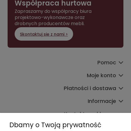
Współpraca hurtowa
Zapraszamy do współpracy biura
projektowo-wykonawcze oraz
drobnych producentów mebli.
Skontaktuj się z nami >
Pomoc
Moje konto
Płatności i dostawa
Informacje
Kontakt ze sklepem
Dbamy o Twoją prywatność