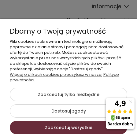
Informacje
Kontakt ze sklepem
Dbamy o Twoją prywatność
Pliki cookies i pokrewne im technologie umożliwiają
Dane kontaktowe
poprawne działanie strony i pomagają nam dostosować
ofertę do Twoich potrzeb. Możesz zaakceptować
603377506
wykorzystanie przez nas wszystkich tych plików i przejść
do sklepu lub dostosować użycie plików do swoich
sklep@komfort-biuro.pl
preferencji, wybierając opcję "Dostosuj zgody".
Nasz Facebook
Więcej o plikach cookies przeczytasz w naszej Polityce
prywatności.
Zaakceptuj tylko niezbędne
©2026 Wszelkie Prawa Zastrzeżone | Komfort Biuro - meble
biurowe
Dostosuj zgody
Szablon Flex by
Ecommercy
Zaakceptuj wszystkie