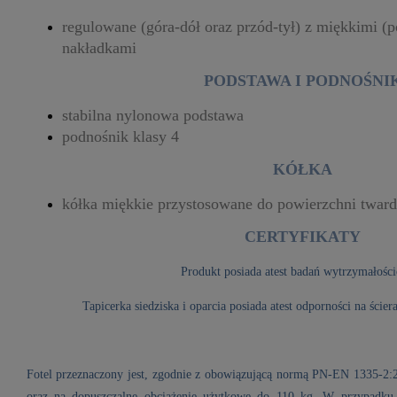
regulowane (góra-dół oraz przód-tył) z miękkimi (
nakładkami
PODSTAWA I PODNOŚNI
stabilna nylonowa podstawa
podnośnik klasy 4
KÓŁKA
kółka miękkie przystosowane do powierzchni twar
CERTYFIKATY
Produkt posiada atest badań wytrzymałośc
Tapicerka siedziska i oparcia posiada atest odporności na ściera
Fotel przeznaczony jest, zgodnie z obowiązującą normą PN-EN 1335-2:
oraz na dopuszczalne obciążenie użytkowe do 110 kg. W przypadku