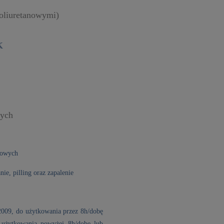
poliuretanowymi)
K
dych
iowych
nie, pilling oraz zapalenie
2009, do użytkowania przez 8h/dobę
 użytkowania powyżej 8h/dobę lub