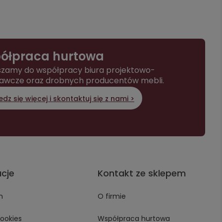
ółpraca hurtowa
zamy do współpracy biura projektowo-
awcze oraz drobnych producentów mebli.
dz się więcej i skontaktuj się z nami >
acje
Kontakt ze sklepem
n
O firmie
Cookies
Współpraca hurtowa