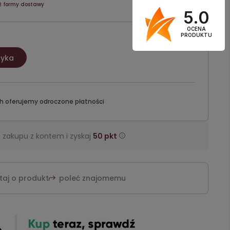
ź formy dostawy
5.0
OCENA
PRODUKTU
zyka
h oferujemy odroczone płatności
 zakupu z kontem i zyskaj
50
pkt
taj o produkt
poleć znajomemu