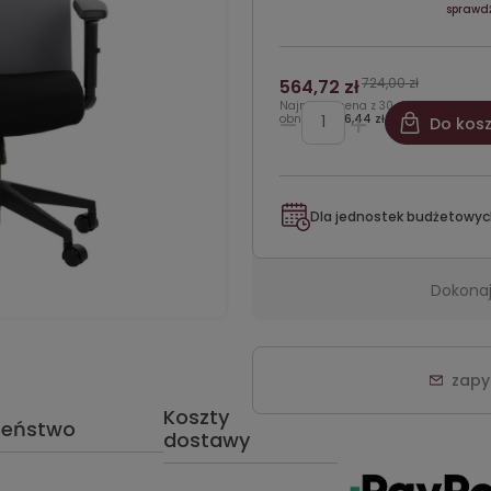
sprawd
724,00 zł
564,72 zł
Najniższa cena z 30 dni przed
obniżką:
586,44 zł
Do kos
Dla jednostek budżetowyc
Dokonaj
zapy
Koszty
zeństwo
dostawy