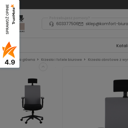
SPRAWDŹ OPINIE
Potrzebujesz pomocy?
603377506
sklep@komfort-biuro
Kata
Strona główna
Krzesła i fotele biurowe
Krzesła obrotowe z w
4.9