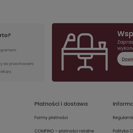
Wsp
rto?
Zapras
wykon
rogramem
Dowie
y do przechowalni.
 zakupy.
Płatności i dostawa
Inform
Formy płatności
Regulami
COMFINO - płatności ratalne
Polityka 