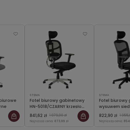
STEMA
STEMA
biurowe
Fotel biurowy gabinetowy
Fotel biurowy
rne
HN-5018/CZARNY krzesło
wysuwem sied
biurowe obrotowe
5038/CZARNY k
841,62 zł
1 079,00 zł
822,90 zł
1 055,
biurowe obro
Najniższa cena:
873,99 zł
Najniższa cena:
854