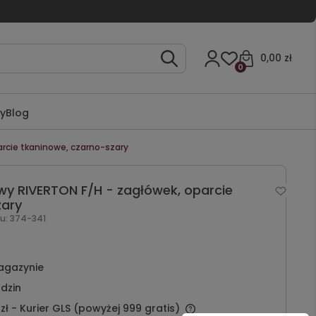
0,00 zł
0
ty
Blog
arcie tkaninowe, czarno-szary
wy RIVERTON F/H - zagłówek, oparcie
zary
u:
374-341
agazynie
dzin
zł
- Kurier GLS (powyżej 999 gratis)