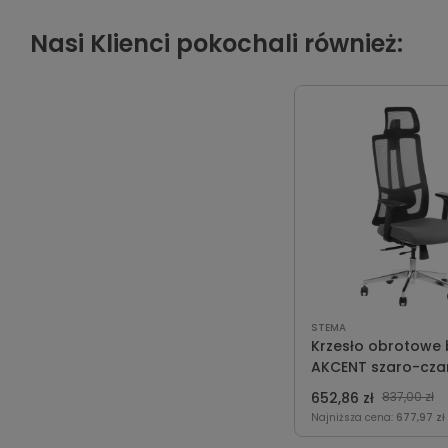
Nasi Klienci pokochali również:
STEMA
Krzesło obrotowe 
AKCENT szaro-cza
652,86 zł
837,00 zł
Najniższa cena:
677,97 zł