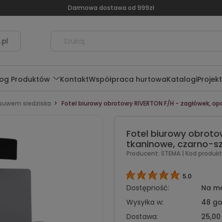
Darmowa dostawa od 999zł
.pl
log Produktów
Kontakt
Współpraca hurtowa
Katalogi
Projek
ysuwem siedziska
Fotel biurowy obrotowy RIVERTON F/H - zagłówek, op
Fotel biurowy obroto
tkaninowe, czarno-s
Producent:
STEMA
| Kod produkt
5.0
Dostępność:
Na m
Wysyłka w:
48 go
Dostawa:
25,00 