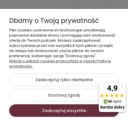
Kontakt ze sklepem
Dbamy o Twoją prywatność
Pliki cookies i pokrewne im technologie umożliwiają
Dane kontaktowe
poprawne działanie strony i pomagają nam dostosować
ofertę do Twoich potrzeb. Możesz zaakceptować
603377506
wykorzystanie przez nas wszystkich tych plików i przejść
do sklepu lub dostosować użycie plików do swoich
sklep@komfort-biuro.pl
preferencji, wybierając opcję "Dostosuj zgody".
Nasz Facebook
Więcej o plikach cookies przeczytasz w naszej Polityce
prywatności.
Zaakceptuj tylko niezbędne
©2026 Wszelkie Prawa Zastrzeżone | Komfort Biuro - meble
biurowe
Dostosuj zgody
Szablon Flex by
Ecommercy
Zaakceptuj wszystkie