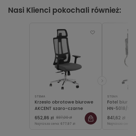
Nasi Klienci pokochali również:
STEMA
STEMA
Krzesło obrotowe biurowe
Fotel biurow
AKCENT szaro-czarne
HN-5018/SZAR
biurowe obr
652,86 zł
837,00 zł
841,62 zł
1 07
Najniższa cena:
677,97 zł
Najniższa cena:
8