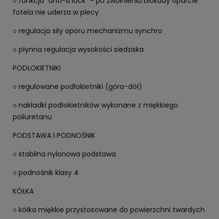
○ funkcja "anti-shock" - po zwolnieniu blokady oparcie
fotela nie uderza w plecy
○ regulacja siły oporu mechanizmu synchro
○ płynna regulacja wysokości siedziska
PODŁOKIETNIKI
○ regulowane podłokietniki (góra-dół)
○ nakładki podłokietników wykonane z miękkiego
poliuretanu
PODSTAWA I PODNOŚNIK
○ stabilna nylonowa podstawa
○ podnośnik klasy 4
KÓŁKA
○ kółka miękkie przystosowane do powierzchni twardych