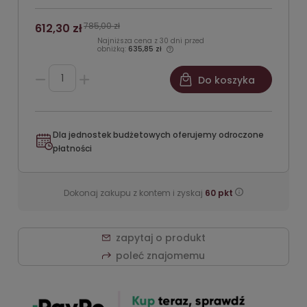
785,00 zł
612,30 zł
Najniższa cena z 30 dni przed
obniżką:
635,85 zł
Do koszyka
Dla jednostek budżetowych oferujemy odroczone
płatności
Dokonaj zakupu z kontem i zyskaj
60
pkt
zapytaj o produkt
poleć znajomemu