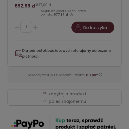
837,00 zł
652,86 zł
Najniższa cena z 30 dni przed
obniżką:
677,97 zł
Do koszyka
Dla jednostek budżetowych oferujemy odroczone
płatności
Dokonaj zakupu z kontem i zyskaj
60
pkt
zapytaj o produkt
poleć znajomemu