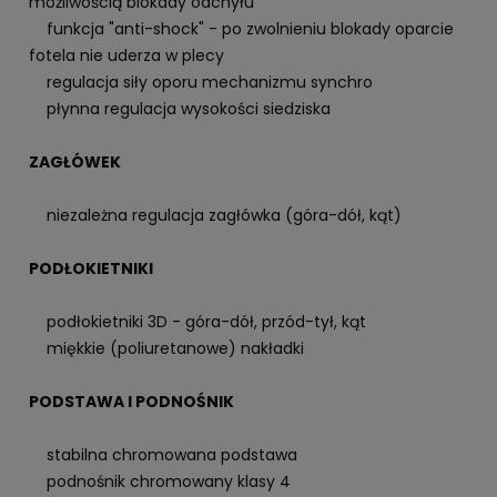
możliwością blokady odchyłu
funkcja "anti-shock" - po zwolnieniu blokady oparcie
fotela nie uderza w plecy
regulacja siły oporu mechanizmu synchro
płynna regulacja wysokości siedziska
ZAGŁÓWEK
niezależna regulacja zagłówka (góra-dół, kąt)
PODŁOKIETNIKI
podłokietniki 3D - góra-dół, przód-tył, kąt
miękkie (poliuretanowe) nakładki
PODSTAWA I PODNOŚNIK
stabilna chromowana podstawa
podnośnik chromowany klasy 4