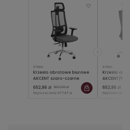
STEMA
STEMA
Krzesło obrotowe biurowe
Krzesło obr
AKCENT szaro-czarne
AKCENT/F cz
652,86 zł
837,00 zł
652,86 zł
837,
Najniższa cena:
677,97 zł
Najniższa cena:
6