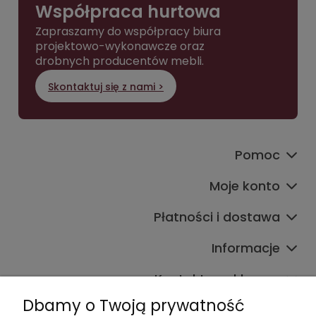
Współpraca hurtowa
Zapraszamy do współpracy biura
projektowo-wykonawcze oraz
drobnych producentów mebli.
Skontaktuj się z nami >
Pomoc
Moje konto
Płatności i dostawa
Informacje
Kontakt ze sklepem
Dbamy o Twoją prywatność