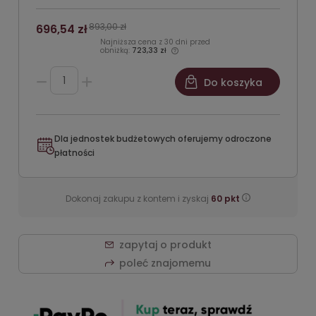
893,00 zł
696,54 zł
Najniższa cena z 30 dni przed
obniżką:
723,33 zł
Do koszyka
Dla jednostek budżetowych oferujemy odroczone
płatności
Dokonaj zakupu z kontem i zyskaj
60
pkt
zapytaj o produkt
poleć znajomemu