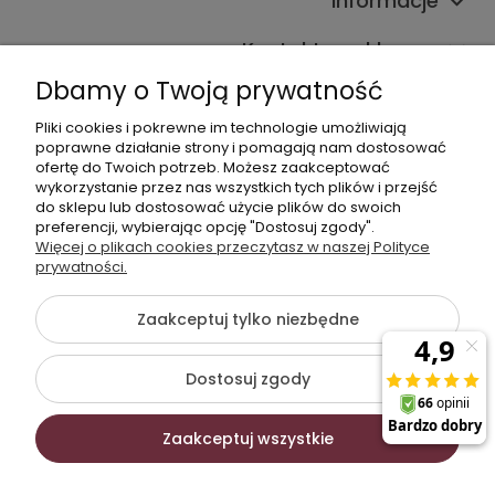
Informacje
Kontakt ze sklepem
Dbamy o Twoją prywatność
Pliki cookies i pokrewne im technologie umożliwiają
Dane kontaktowe
poprawne działanie strony i pomagają nam dostosować
ofertę do Twoich potrzeb. Możesz zaakceptować
603377506
wykorzystanie przez nas wszystkich tych plików i przejść
do sklepu lub dostosować użycie plików do swoich
sklep@komfort-biuro.pl
preferencji, wybierając opcję "Dostosuj zgody".
Nasz Facebook
Więcej o plikach cookies przeczytasz w naszej Polityce
prywatności.
Zaakceptuj tylko niezbędne
©2026 Wszelkie Prawa Zastrzeżone | Komfort Biuro - meble
biurowe
Dostosuj zgody
Szablon Flex by
Ecommercy
Zaakceptuj wszystkie