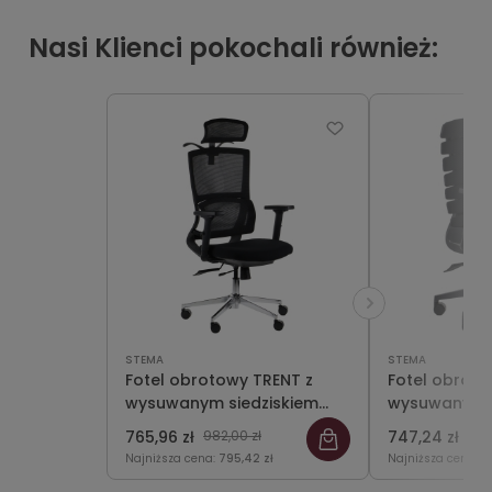
Nasi Klienci pokochali również:
STEMA
STEMA
Fotel obrotowy TRENT z
Fotel obroto
wysuwanym siedziskiem
wysuwanym s
(zamiennik dla KB-8922A))
765,96 zł
982,00 zł
747,24 zł
958
Najniższa cena:
795,42 zł
Najniższa cena:
7